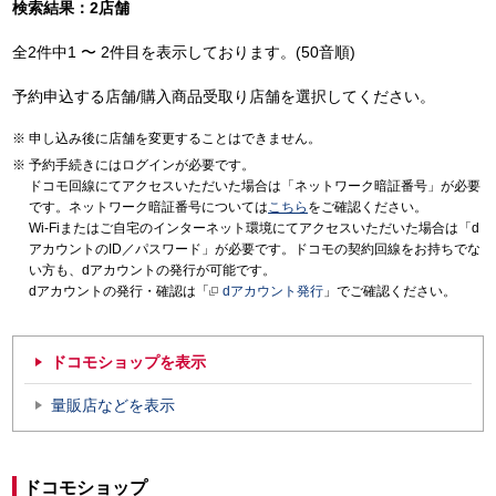
検索結果：2店舗
全2件中1 〜 2件目を表示しております。(50音順)
予約申込する店舗/購入商品受取り店舗を選択してください。
申し込み後に店舗を変更することはできません。
予約手続きにはログインが必要です。
ドコモ回線にてアクセスいただいた場合は「ネットワーク暗証番号」が必要
です。ネットワーク暗証番号については
こちら
をご確認ください。
Wi-Fiまたはご自宅のインターネット環境にてアクセスいただいた場合は「d
アカウントのID／パスワード」が必要です。ドコモの契約回線をお持ちでな
い方も、dアカウントの発行が可能です。
dアカウントの発行・確認は「
dアカウント発行
」でご確認ください。
ドコモショップを表示
量販店などを表示
ドコモショップ