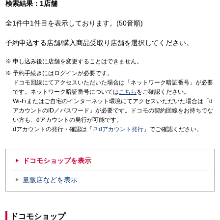
検索結果：1店舗
全1件中1件目を表示しております。(50音順)
予約申込する店舗/購入商品受取り店舗を選択してください。
申し込み後に店舗を変更することはできません。
予約手続きにはログインが必要です。
ドコモ回線にてアクセスいただいた場合は「ネットワーク暗証番号」が必要
です。ネットワーク暗証番号については
こちら
をご確認ください。
Wi-Fiまたはご自宅のインターネット環境にてアクセスいただいた場合は「d
アカウントのID／パスワード」が必要です。ドコモの契約回線をお持ちでな
い方も、dアカウントの発行が可能です。
dアカウントの発行・確認は「
dアカウント発行
」でご確認ください。
ドコモショップを表示
量販店などを表示
ドコモショップ