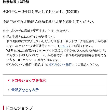
検索結果：3店舗
全3件中1 〜 3件目を表示しております。(50音順)
予約申込する店舗/購入商品受取り店舗を選択してください。
申し込み後に店舗を変更することはできません。
予約手続きにはログインが必要です。
ドコモ回線にてアクセスいただいた場合は「ネットワーク暗証番号」が必要
です。ネットワーク暗証番号については
こちら
をご確認ください。
Wi-Fiまたはご自宅のインターネット環境にてアクセスいただいた場合は「d
アカウントのID／パスワード」が必要です。ドコモの契約回線をお持ちでな
い方も、dアカウントの発行が可能です。
dアカウントの発行・確認は「
dアカウント発行
」でご確認ください。
ドコモショップを表示
量販店などを表示
ドコモショップ