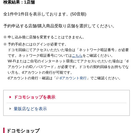
検索結果：1店舗
全1件中1件目を表示しております。(50音順)
予約申込する店舗/購入商品受取り店舗を選択してください。
申し込み後に店舗を変更することはできません。
予約手続きにはログインが必要です。
ドコモ回線にてアクセスいただいた場合は「ネットワーク暗証番号」が必要
です。ネットワーク暗証番号については
こちら
をご確認ください。
Wi-Fiまたはご自宅のインターネット環境にてアクセスいただいた場合は「d
アカウントのID／パスワード」が必要です。ドコモの契約回線をお持ちでな
い方も、dアカウントの発行が可能です。
dアカウントの発行・確認は「
dアカウント発行
」でご確認ください。
ドコモショップを表示
量販店などを表示
ドコモショップ