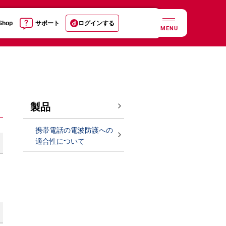
 Shop
サポート
ログインする
MENU
製品
携帯電話の電波防護への
適合性について