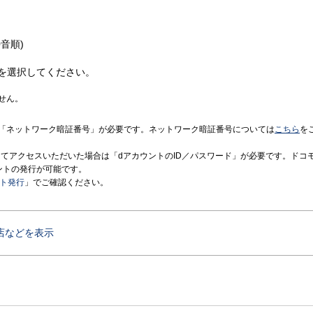
音順)
を選択してください。
せん。
「ネットワーク暗証番号」が必要です。ネットワーク暗証番号については
こちら
を
境にてアクセスいただいた場合は「dアカウントのID／パスワード」が必要です。ドコ
ントの発行が可能です。
ント発行
」でご確認ください。
店などを表示