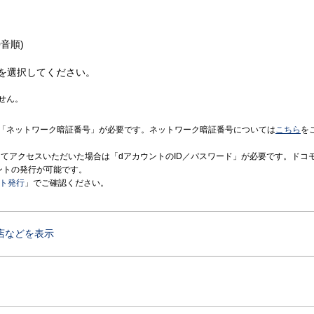
音順)
を選択してください。
せん。
「ネットワーク暗証番号」が必要です。ネットワーク暗証番号については
こちら
を
境にてアクセスいただいた場合は「dアカウントのID／パスワード」が必要です。ドコ
ントの発行が可能です。
ント発行
」でご確認ください。
店などを表示