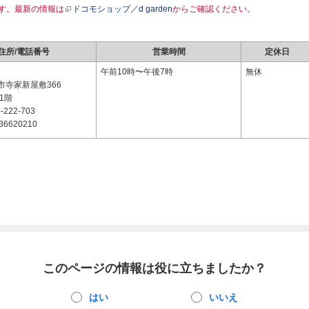
す。最新の情報は
ドコモショップ／d garden
からご確認ください。
住所/電話番号
営業時間
定休日
7
午前10時〜午後7時
無休
市寺家新屋敷366
1階
-222-703
36620210
このページの情報は役に立ちましたか？
はい
いいえ