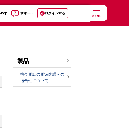
 Shop
サポート
ログインする
MENU
製品
携帯電話の電波防護への
適合性について