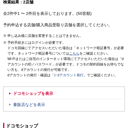
検索結果：2店舗
全2件中1 〜 2件目を表示しております。(50音順)
予約申込する店舗/購入商品受取り店舗を選択してください。
申し込み後に店舗を変更することはできません。
予約手続きにはログインが必要です。
ドコモ回線にてアクセスいただいた場合は「ネットワーク暗証番号」が必要
です。ネットワーク暗証番号については
こちら
をご確認ください。
Wi-Fiまたはご自宅のインターネット環境にてアクセスいただいた場合は「d
アカウントのID／パスワード」が必要です。ドコモの契約回線をお持ちでな
い方も、dアカウントの発行が可能です。
dアカウントの発行・確認は「
dアカウント発行
」でご確認ください。
ドコモショップを表示
量販店などを表示
ドコモショップ