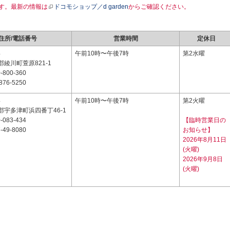
す。最新の情報は
ドコモショップ／d garden
からご確認ください。
住所/電話番号
営業時間
定休日
4
午前10時〜午後7時
第2水曜
綾川町萱原821-1
-800-360
876-5250
4
午前10時〜午後7時
第2火曜
郡宇多津町浜四番丁46-1
-083-434
【臨時営業日の
-49-8080
お知らせ】
2026年8月11日
(火曜)
2026年9月8日
(火曜)