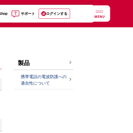
 Shop
サポート
ログインする
MENU
製品
携帯電話の電波防護への
適合性について