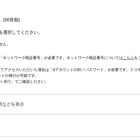
(50音順)
を選択してください。
せん。
「ネットワーク暗証番号」が必要です。ネットワーク暗証番号については
こちら
を
境にてアクセスいただいた場合は「dアカウントのID／パスワード」が必要です。ドコ
ントの発行が可能です。
ント発行
」でご確認ください。
店などを表示