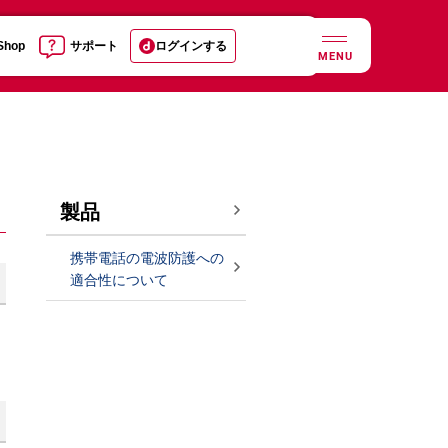
 Shop
サポート
ログインする
MENU
製品
携帯電話の電波防護への
適合性について