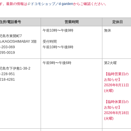
す。最新の情報は
ドコモショップ／d garden
からご確認ください。
住所/電話番号
営業時間
定休日
5
午前10時〜午後9時
無休
児島市東開町7
AGOSHIMABAY 3階
受付時間
-203-069
午前10時〜午後8時
295-0019
5
午前9時〜午後6時
第2火曜
島市下伊敷1-38-2
-228-951
【臨時営業日の
218-4281
お知らせ】
2026年8月11日
(火曜)
【臨時休業日の
お知らせ】
2026年8月18日
(火曜)