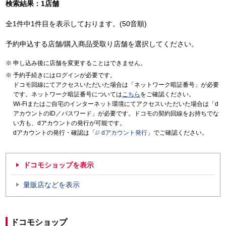
検索結果：1店舗
全1件中1件目を表示しております。(50音順)
予約申込する店舗/購入商品受取り店舗を選択してください。
申し込み後に店舗を変更することはできません。
予約手続きにはログインが必要です。
ドコモ回線にてアクセスいただいた場合は「ネットワーク暗証番号」が必要
です。ネットワーク暗証番号については
こちら
をご確認ください。
Wi-Fiまたはご自宅のインターネット環境にてアクセスいただいた場合は「d
アカウントのID／パスワード」が必要です。ドコモの契約回線をお持ちでな
い方も、dアカウントの発行が可能です。
dアカウントの発行・確認は「
dアカウント発行
」でご確認ください。
ドコモショップを表示
量販店などを表示
ドコモショップ