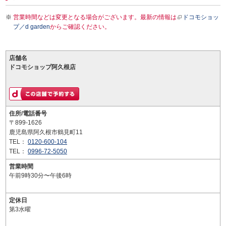
営業時間などは変更となる場合がございます。最新の情報は
ドコモショッ
プ／d garden
からご確認ください。
店舗名
ドコモショップ阿久根店
住所/電話番号
〒899-1626
鹿児島県阿久根市鶴見町11
TEL：
0120-600-104
TEL：
0996-72-5050
営業時間
午前9時30分〜午後6時
定休日
第3水曜