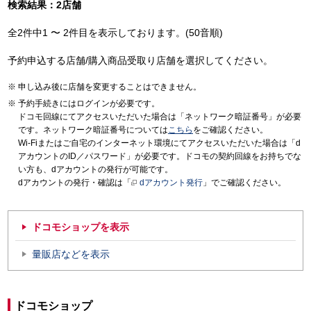
検索結果：2店舗
全2件中1 〜 2件目を表示しております。(50音順)
予約申込する店舗/購入商品受取り店舗を選択してください。
申し込み後に店舗を変更することはできません。
予約手続きにはログインが必要です。
ドコモ回線にてアクセスいただいた場合は「ネットワーク暗証番号」が必要
です。ネットワーク暗証番号については
こちら
をご確認ください。
Wi-Fiまたはご自宅のインターネット環境にてアクセスいただいた場合は「d
アカウントのID／パスワード」が必要です。ドコモの契約回線をお持ちでな
い方も、dアカウントの発行が可能です。
dアカウントの発行・確認は「
dアカウント発行
」でご確認ください。
ドコモショップを表示
量販店などを表示
ドコモショップ