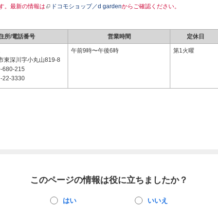
す。最新の情報は
ドコモショップ／d garden
からご確認ください。
住所/電話番号
営業時間
定休日
1
午前9時〜午後6時
第1火曜
東深川字小丸山819-8
-680-215
-22-3330
このページの情報は役に立ちましたか？
はい
いいえ