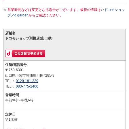
営業時間などは変更となる場合がございます。最新の情報は
ドコモショッ
プ／d garden
からご確認ください。
店舗名
ドコモショップ川棚店(山口県)
住所/電話番号
〒759-6301
山口県下関市豊浦町川棚7285-3
TEL：
0120-191-229
TEL：
083-775-2400
営業時間
午前9時〜午後6時
定休日
第1木曜