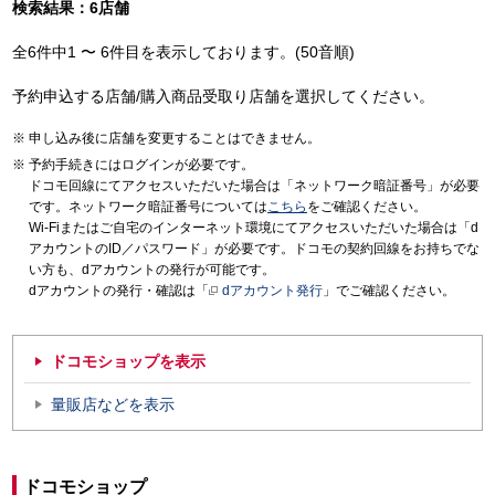
検索結果：6店舗
全6件中1 〜 6件目を表示しております。(50音順)
予約申込する店舗/購入商品受取り店舗を選択してください。
申し込み後に店舗を変更することはできません。
予約手続きにはログインが必要です。
ドコモ回線にてアクセスいただいた場合は「ネットワーク暗証番号」が必要
です。ネットワーク暗証番号については
こちら
をご確認ください。
Wi-Fiまたはご自宅のインターネット環境にてアクセスいただいた場合は「d
アカウントのID／パスワード」が必要です。ドコモの契約回線をお持ちでな
い方も、dアカウントの発行が可能です。
dアカウントの発行・確認は「
dアカウント発行
」でご確認ください。
ドコモショップを表示
量販店などを表示
ドコモショップ