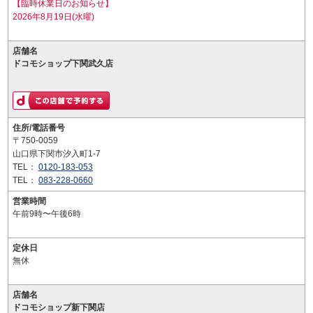
【臨時休業日のお知らせ】
2026年8月19日(水曜)
店舗名
ドコモショップ下関武久店
住所/電話番号
〒750-0059
山口県下関市汐入町1-7
TEL：
0120-183-053
TEL：
083-228-0660
営業時間
午前9時〜午後6時
定休日
無休
店舗名
ドコモショップ新下関店