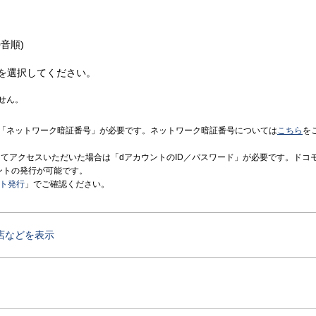
音順)
を選択してください。
せん。
「ネットワーク暗証番号」が必要です。ネットワーク暗証番号については
こちら
を
境にてアクセスいただいた場合は「dアカウントのID／パスワード」が必要です。ドコ
ントの発行が可能です。
ント発行
」でご確認ください。
店などを表示