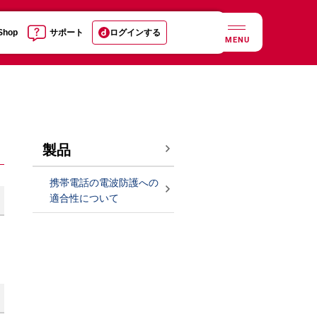
 Shop
サポート
ログインする
MENU
製品
携帯電話の電波防護への
適合性について