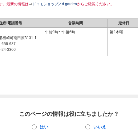
す。最新の情報は
ドコモショップ／d garden
からご確認ください。
住所/電話番号
営業時間
定休日
3
午前9時〜午後6時
第2木曜
福崎町南田原3131-1
-656-687
-24-3300
このページの情報は役に立ちましたか？
はい
いいえ