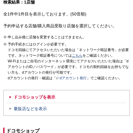
検索結果：1店舗
全1件中1件目を表示しております。(50音順)
予約申込する店舗/購入商品受取り店舗を選択してください。
申し込み後に店舗を変更することはできません。
予約手続きにはログインが必要です。
ドコモ回線にてアクセスいただいた場合は「ネットワーク暗証番号」が必要
です。ネットワーク暗証番号については
こちら
をご確認ください。
Wi-Fiまたはご自宅のインターネット環境にてアクセスいただいた場合は「d
アカウントのID／パスワード」が必要です。ドコモの契約回線をお持ちでな
い方も、dアカウントの発行が可能です。
dアカウントの発行・確認は「
dアカウント発行
」でご確認ください。
ドコモショップを表示
量販店などを表示
ドコモショップ