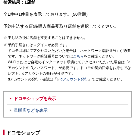
検索結果：1店舗
全1件中1件目を表示しております。(50音順)
予約申込する店舗/購入商品受取り店舗を選択してください。
申し込み後に店舗を変更することはできません。
予約手続きにはログインが必要です。
ドコモ回線にてアクセスいただいた場合は「ネットワーク暗証番号」が必要
です。ネットワーク暗証番号については
こちら
をご確認ください。
Wi-Fiまたはご自宅のインターネット環境にてアクセスいただいた場合は「d
アカウントのID／パスワード」が必要です。ドコモの契約回線をお持ちでな
い方も、dアカウントの発行が可能です。
dアカウントの発行・確認は「
dアカウント発行
」でご確認ください。
ドコモショップを表示
量販店などを表示
ドコモショップ