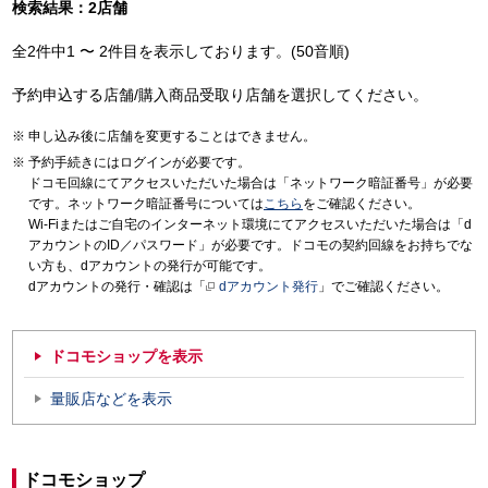
検索結果：2店舗
全2件中1 〜 2件目を表示しております。(50音順)
予約申込する店舗/購入商品受取り店舗を選択してください。
申し込み後に店舗を変更することはできません。
予約手続きにはログインが必要です。
ドコモ回線にてアクセスいただいた場合は「ネットワーク暗証番号」が必要
です。ネットワーク暗証番号については
こちら
をご確認ください。
Wi-Fiまたはご自宅のインターネット環境にてアクセスいただいた場合は「d
アカウントのID／パスワード」が必要です。ドコモの契約回線をお持ちでな
い方も、dアカウントの発行が可能です。
dアカウントの発行・確認は「
dアカウント発行
」でご確認ください。
ドコモショップを表示
量販店などを表示
ドコモショップ