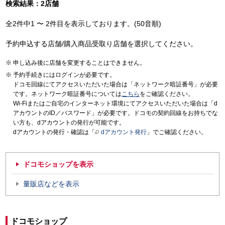
検索結果：2店舗
全2件中1 〜 2件目を表示しております。(50音順)
予約申込する店舗/購入商品受取り店舗を選択してください。
申し込み後に店舗を変更することはできません。
予約手続きにはログインが必要です。
ドコモ回線にてアクセスいただいた場合は「ネットワーク暗証番号」が必要
です。ネットワーク暗証番号については
こちら
をご確認ください。
Wi-Fiまたはご自宅のインターネット環境にてアクセスいただいた場合は「d
アカウントのID／パスワード」が必要です。ドコモの契約回線をお持ちでな
い方も、dアカウントの発行が可能です。
dアカウントの発行・確認は「
dアカウント発行
」でご確認ください。
ドコモショップを表示
量販店などを表示
ドコモショップ