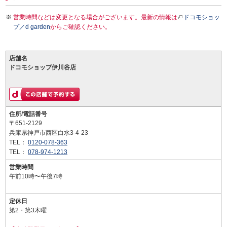
営業時間などは変更となる場合がございます。最新の情報は
ドコモショッ
プ／d garden
からご確認ください。
店舗名
ドコモショップ伊川谷店
住所/電話番号
〒651-2129
兵庫県神戸市西区白水3-4-23
TEL：
0120-078-363
TEL：
078-974-1213
営業時間
午前10時〜午後7時
定休日
第2・第3木曜