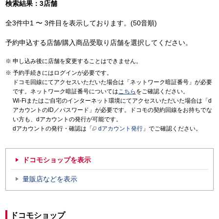
検索結果：3店舗
全3件中1 〜 3件目を表示しております。(50音順)
予約申込する店舗/購入商品受取り店舗を選択してください。
申し込み後に店舗を変更することはできません。
予約手続きにはログインが必要です。
ドコモ回線にてアクセスいただいた場合は「ネットワーク暗証番号」が必要
です。ネットワーク暗証番号については
こちら
をご確認ください。
Wi-Fiまたはご自宅のインターネット環境にてアクセスいただいた場合は「d
アカウントのID／パスワード」が必要です。ドコモの契約回線をお持ちでな
い方も、dアカウントの発行が可能です。
dアカウントの発行・確認は「
dアカウント発行
」でご確認ください。
ドコモショップを表示
量販店などを表示
ドコモショップ