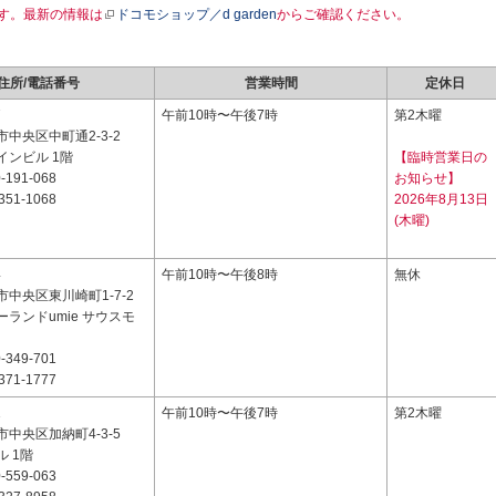
す。最新の情報は
ドコモショップ／d garden
からご確認ください。
住所/電話番号
営業時間
定休日
7
午前10時〜午後7時
第2木曜
中央区中町通2-3-2
インビル 1階
【臨時営業日の
-191-068
お知らせ】
351-1068
2026年8月13日
(木曜)
4
午前10時〜午後8時
無休
中央区東川崎町1-7-2
ランドumie サウスモ
-349-701
371-1777
1
午前10時〜午後7時
第2木曜
中央区加納町4-3-5
 1階
-559-063