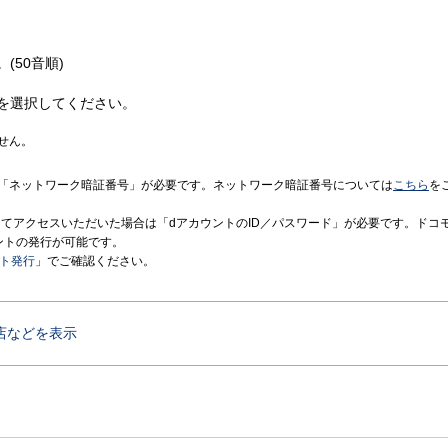
(50音順)
を選択してください。
せん。
「ネットワーク暗証番号」が必要です。ネットワーク暗証番号については
こちら
を
境にてアクセスいただいた場合は「dアカウントのID／パスワード」が必要です。ドコ
ントの発行が可能です。
ント発行
」でご確認ください。
店などを表示