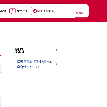
 Shop
サポート
ログインする
MENU
製品
携帯電話の電波防護への
適合性について