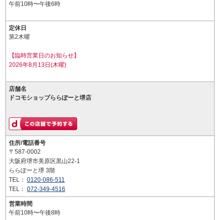
午前10時〜午後6時
定休日
第2木曜
【臨時営業日のお知らせ】
2026年8月13日(木曜)
店舗名
ドコモショップららぽーと堺店
住所/電話番号
〒587-0002
大阪府堺市美原区黒山22-1
ららぽーと堺 3階
TEL：
0120-086-511
TEL：
072-349-4516
営業時間
午前10時〜午後8時