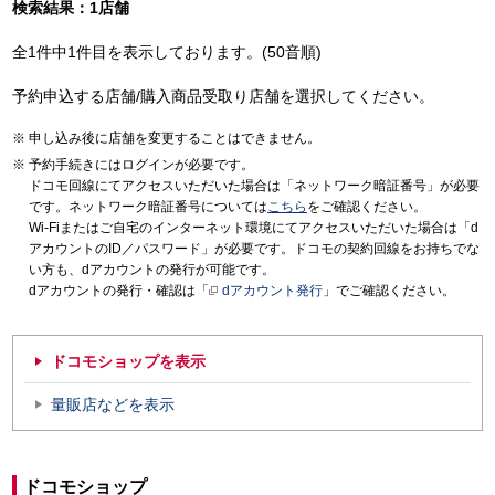
検索結果：1店舗
全1件中1件目を表示しております。(50音順)
予約申込する店舗/購入商品受取り店舗を選択してください。
申し込み後に店舗を変更することはできません。
予約手続きにはログインが必要です。
ドコモ回線にてアクセスいただいた場合は「ネットワーク暗証番号」が必要
です。ネットワーク暗証番号については
こちら
をご確認ください。
Wi-Fiまたはご自宅のインターネット環境にてアクセスいただいた場合は「d
アカウントのID／パスワード」が必要です。ドコモの契約回線をお持ちでな
い方も、dアカウントの発行が可能です。
dアカウントの発行・確認は「
dアカウント発行
」でご確認ください。
ドコモショップを表示
量販店などを表示
ドコモショップ