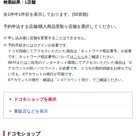
検索結果：1店舗
全1件中1件目を表示しております。(50音順)
予約申込する店舗/購入商品受取り店舗を選択してください。
申し込み後に店舗を変更することはできません。
予約手続きにはログインが必要です。
ドコモ回線にてアクセスいただいた場合は「ネットワーク暗証番号」が必要
です。ネットワーク暗証番号については
こちら
をご確認ください。
Wi-Fiまたはご自宅のインターネット環境にてアクセスいただいた場合は「d
アカウントのID／パスワード」が必要です。ドコモの契約回線をお持ちでな
い方も、dアカウントの発行が可能です。
dアカウントの発行・確認は「
dアカウント発行
」でご確認ください。
ドコモショップを表示
量販店などを表示
ドコモショップ