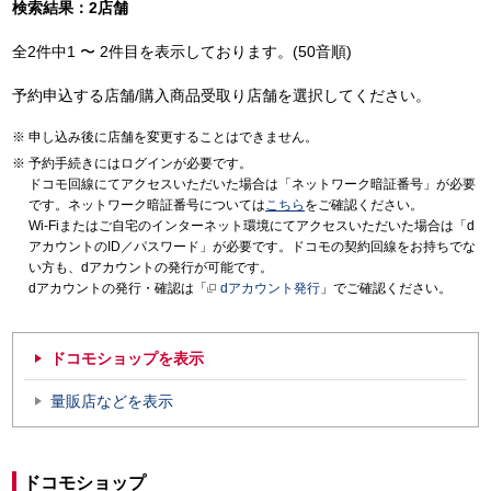
検索結果：2店舗
全2件中1 〜 2件目を表示しております。(50音順)
予約申込する店舗/購入商品受取り店舗を選択してください。
申し込み後に店舗を変更することはできません。
予約手続きにはログインが必要です。
ドコモ回線にてアクセスいただいた場合は「ネットワーク暗証番号」が必要
です。ネットワーク暗証番号については
こちら
をご確認ください。
Wi-Fiまたはご自宅のインターネット環境にてアクセスいただいた場合は「d
アカウントのID／パスワード」が必要です。ドコモの契約回線をお持ちでな
い方も、dアカウントの発行が可能です。
dアカウントの発行・確認は「
dアカウント発行
」でご確認ください。
ドコモショップを表示
量販店などを表示
ドコモショップ