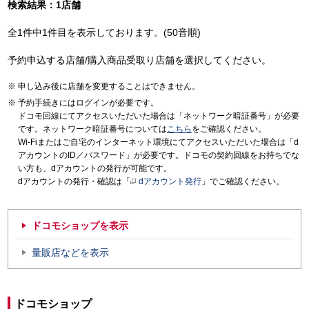
検索結果：1店舗
全1件中1件目を表示しております。(50音順)
予約申込する店舗/購入商品受取り店舗を選択してください。
申し込み後に店舗を変更することはできません。
予約手続きにはログインが必要です。
ドコモ回線にてアクセスいただいた場合は「ネットワーク暗証番号」が必要
です。ネットワーク暗証番号については
こちら
をご確認ください。
Wi-Fiまたはご自宅のインターネット環境にてアクセスいただいた場合は「d
アカウントのID／パスワード」が必要です。ドコモの契約回線をお持ちでな
い方も、dアカウントの発行が可能です。
dアカウントの発行・確認は「
dアカウント発行
」でご確認ください。
ドコモショップを表示
量販店などを表示
ドコモショップ