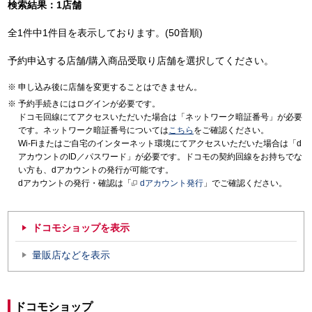
検索結果：1店舗
全1件中1件目を表示しております。(50音順)
予約申込する店舗/購入商品受取り店舗を選択してください。
申し込み後に店舗を変更することはできません。
予約手続きにはログインが必要です。
ドコモ回線にてアクセスいただいた場合は「ネットワーク暗証番号」が必要
です。ネットワーク暗証番号については
こちら
をご確認ください。
Wi-Fiまたはご自宅のインターネット環境にてアクセスいただいた場合は「d
アカウントのID／パスワード」が必要です。ドコモの契約回線をお持ちでな
い方も、dアカウントの発行が可能です。
dアカウントの発行・確認は「
dアカウント発行
」でご確認ください。
ドコモショップを表示
量販店などを表示
ドコモショップ