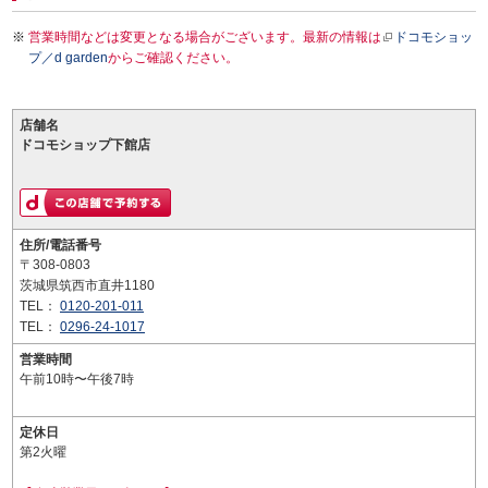
営業時間などは変更となる場合がございます。最新の情報は
ドコモショッ
プ／d garden
からご確認ください。
店舗名
ドコモショップ下館店
住所/電話番号
〒308-0803
茨城県筑西市直井1180
TEL：
0120-201-011
TEL：
0296-24-1017
営業時間
午前10時〜午後7時
定休日
第2火曜