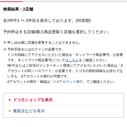
検索結果：2店舗
全2件中1 〜 2件目を表示しております。(50音順)
予約申込する店舗/購入商品受取り店舗を選択してください。
申し込み後に店舗を変更することはできません。
予約手続きにはログインが必要です。
ドコモ回線にてアクセスいただいた場合は「ネットワーク暗証番号」が必要
です。ネットワーク暗証番号については
こちら
をご確認ください。
Wi-Fiまたはご自宅のインターネット環境にてアクセスいただいた場合は「d
アカウントのID／パスワード」が必要です。ドコモの契約回線をお持ちでな
い方も、dアカウントの発行が可能です。
dアカウントの発行・確認は「
dアカウント発行
」でご確認ください。
ドコモショップを表示
量販店などを表示