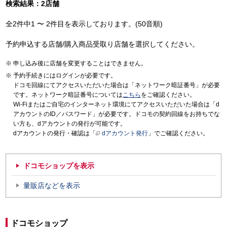
検索結果：2店舗
全2件中1 〜 2件目を表示しております。(50音順)
予約申込する店舗/購入商品受取り店舗を選択してください。
申し込み後に店舗を変更することはできません。
予約手続きにはログインが必要です。
ドコモ回線にてアクセスいただいた場合は「ネットワーク暗証番号」が必要
です。ネットワーク暗証番号については
こちら
をご確認ください。
Wi-Fiまたはご自宅のインターネット環境にてアクセスいただいた場合は「d
アカウントのID／パスワード」が必要です。ドコモの契約回線をお持ちでな
い方も、dアカウントの発行が可能です。
dアカウントの発行・確認は「
dアカウント発行
」でご確認ください。
ドコモショップを表示
量販店などを表示
ドコモショップ