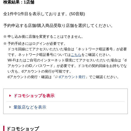
検索結果：1店舗
全1件中1件目を表示しております。(50音順)
予約申込する店舗/購入商品受取り店舗を選択してください。
申し込み後に店舗を変更することはできません。
予約手続きにはログインが必要です。
ドコモ回線にてアクセスいただいた場合は「ネットワーク暗証番号」が必要
です。ネットワーク暗証番号については
こちら
をご確認ください。
Wi-Fiまたはご自宅のインターネット環境にてアクセスいただいた場合は「d
アカウントのID／パスワード」が必要です。ドコモの契約回線をお持ちでな
い方も、dアカウントの発行が可能です。
dアカウントの発行・確認は「
dアカウント発行
」でご確認ください。
ドコモショップを表示
量販店などを表示
ドコモショップ