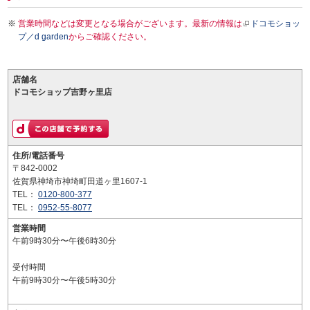
営業時間などは変更となる場合がございます。最新の情報は
ドコモショッ
プ／d garden
からご確認ください。
店舗名
ドコモショップ吉野ヶ里店
住所/電話番号
〒842-0002
佐賀県神埼市神埼町田道ヶ里1607-1
TEL：
0120-800-377
TEL：
0952-55-8077
営業時間
午前9時30分〜午後6時30分
受付時間
午前9時30分〜午後5時30分