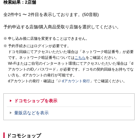
検索結果：2店舗
全2件中1 〜 2件目を表示しております。(50音順)
予約申込する店舗/購入商品受取り店舗を選択してください。
申し込み後に店舗を変更することはできません。
予約手続きにはログインが必要です。
ドコモ回線にてアクセスいただいた場合は「ネットワーク暗証番号」が必要
です。ネットワーク暗証番号については
こちら
をご確認ください。
Wi-Fiまたはご自宅のインターネット環境にてアクセスいただいた場合は「d
アカウントのID／パスワード」が必要です。ドコモの契約回線をお持ちでな
い方も、dアカウントの発行が可能です。
dアカウントの発行・確認は「
dアカウント発行
」でご確認ください。
ドコモショップを表示
量販店などを表示
ドコモショップ