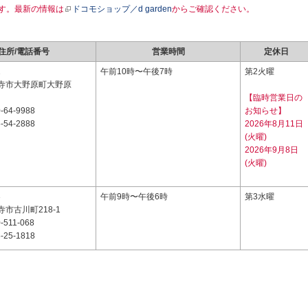
す。最新の情報は
ドコモショップ／d garden
からご確認ください。
住所/電話番号
営業時間
定休日
1
午前10時〜午後7時
第2火曜
寺市大野原町大野原
【臨時営業日の
-64-9988
お知らせ】
-54-2888
2026年8月11日
(火曜)
2026年9月8日
(火曜)
3
午前9時〜午後6時
第3水曜
市古川町218-1
-511-068
-25-1818