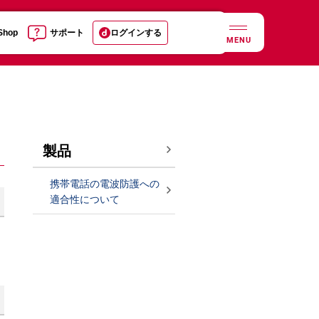
 Shop
サポート
ログインする
MENU
製品
携帯電話の電波防護への
適合性について