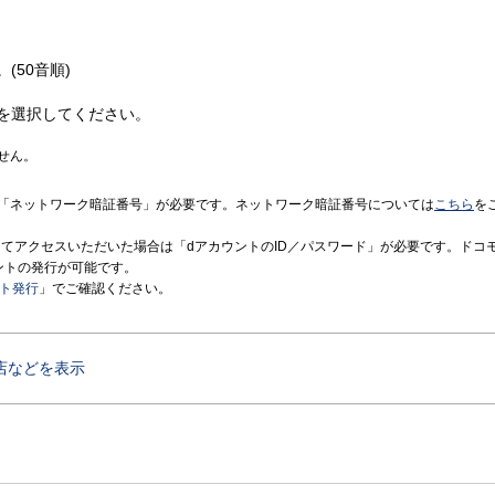
(50音順)
を選択してください。
せん。
「ネットワーク暗証番号」が必要です。ネットワーク暗証番号については
こちら
を
境にてアクセスいただいた場合は「dアカウントのID／パスワード」が必要です。ドコ
ントの発行が可能です。
ント発行
」でご確認ください。
店などを表示