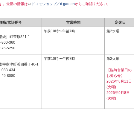
す。最新の情報は
ドコモショップ／d garden
からご確認ください。
住所/電話番号
営業時間
定休日
4
午前10時〜午後7時
第2水曜
綾川町萱原821-1
-800-360
876-5250
4
午前10時〜午後7時
第2火曜
郡宇多津町浜四番丁46-1
-083-434
【臨時営業日の
-49-8080
お知らせ】
2026年8月11日
(火曜)
2026年9月8日
(火曜)