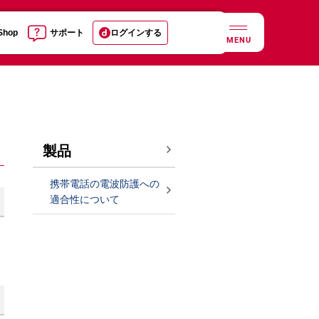
 Shop
サポート
ログインする
MENU
製品
携帯電話の電波防護への
適合性について