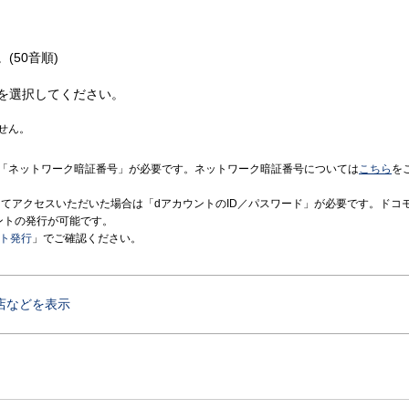
(50音順)
を選択してください。
せん。
「ネットワーク暗証番号」が必要です。ネットワーク暗証番号については
こちら
を
境にてアクセスいただいた場合は「dアカウントのID／パスワード」が必要です。ドコ
ントの発行が可能です。
ント発行
」でご確認ください。
店などを表示