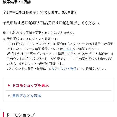
検索結果：1店舗
全1件中1件目を表示しております。(50音順)
予約申込する店舗/購入商品受取り店舗を選択してください。
申し込み後に店舗を変更することはできません。
予約手続きにはログインが必要です。
ドコモ回線にてアクセスいただいた場合は「ネットワーク暗証番号」が必要
です。ネットワーク暗証番号については
こちら
をご確認ください。
Wi-Fiまたはご自宅のインターネット環境にてアクセスいただいた場合は「d
アカウントのID／パスワード」が必要です。ドコモの契約回線をお持ちでな
い方も、dアカウントの発行が可能です。
dアカウントの発行・確認は「
dアカウント発行
」でご確認ください。
ドコモショップを表示
量販店などを表示
ドコモショップ