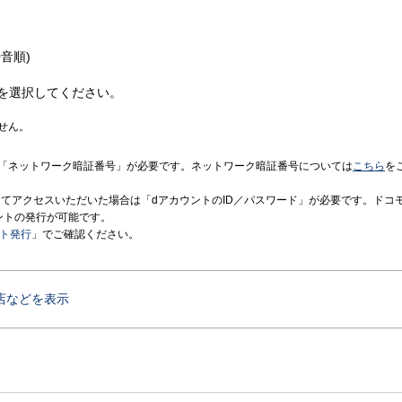
音順)
を選択してください。
せん。
「ネットワーク暗証番号」が必要です。ネットワーク暗証番号については
こちら
を
境にてアクセスいただいた場合は「dアカウントのID／パスワード」が必要です。ドコ
ントの発行が可能です。
ント発行
」でご確認ください。
店などを表示