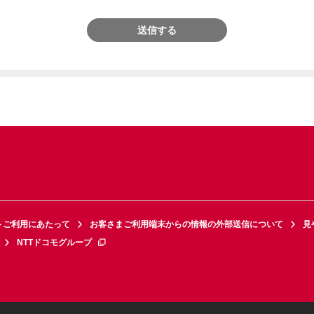
送信する
トご利用にあたって
お客さまご利用端末からの情報の外部送信について
見
NTTドコモグループ