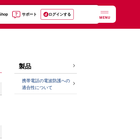
 Shop
サポート
ログインする
MENU
製品
携帯電話の電波防護への
適合性について