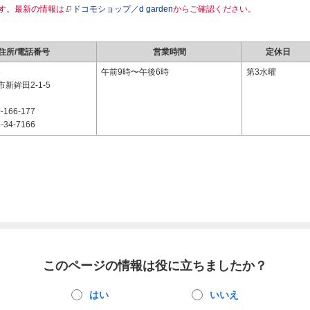
す。最新の情報は
ドコモショップ／d garden
からご確認ください。
住所/電話番号
営業時間
定休日
6
午前9時〜午後6時
第3水曜
新鉾田2-1-5
-166-177
-34-7166
このページの情報は役に立ちましたか？
はい
いいえ