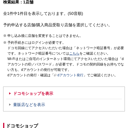
検索結果：1店舗
全1件中1件目を表示しております。(50音順)
予約申込する店舗/購入商品受取り店舗を選択してください。
申し込み後に店舗を変更することはできません。
予約手続きにはログインが必要です。
ドコモ回線にてアクセスいただいた場合は「ネットワーク暗証番号」が必要
です。ネットワーク暗証番号については
こちら
をご確認ください。
Wi-Fiまたはご自宅のインターネット環境にてアクセスいただいた場合は「d
アカウントのID／パスワード」が必要です。ドコモの契約回線をお持ちでな
い方も、dアカウントの発行が可能です。
dアカウントの発行・確認は「
dアカウント発行
」でご確認ください。
ドコモショップを表示
量販店などを表示
ドコモショップ