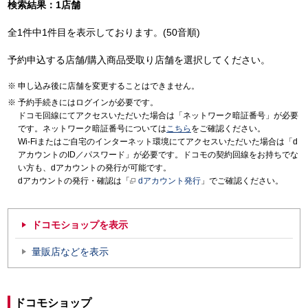
検索結果：1店舗
全1件中1件目を表示しております。(50音順)
予約申込する店舗/購入商品受取り店舗を選択してください。
申し込み後に店舗を変更することはできません。
予約手続きにはログインが必要です。
ドコモ回線にてアクセスいただいた場合は「ネットワーク暗証番号」が必要
です。ネットワーク暗証番号については
こちら
をご確認ください。
Wi-Fiまたはご自宅のインターネット環境にてアクセスいただいた場合は「d
アカウントのID／パスワード」が必要です。ドコモの契約回線をお持ちでな
い方も、dアカウントの発行が可能です。
dアカウントの発行・確認は「
dアカウント発行
」でご確認ください。
ドコモショップを表示
量販店などを表示
ドコモショップ