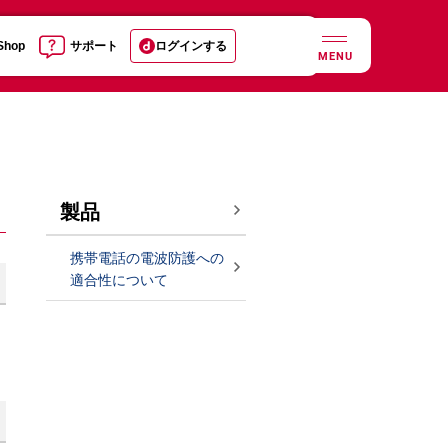
 Shop
サポート
ログインする
MENU
製品
携帯電話の電波防護への
適合性について