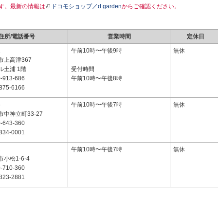
す。最新の情報は
ドコモショップ／d garden
からご確認ください。
住所/電話番号
営業時間
定休日
1
午前10時〜午後9時
無休
市上高津367
ル土浦 1階
受付時間
-913-686
午前10時〜午後8時
875-6166
6
午前10時〜午後7時
無休
中神立町33-27
-643-360
834-0001
3
午前10時〜午後7時
無休
小松1-6-4
-710-360
823-2881