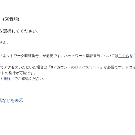
(50音順)
を選択してください。
せん。
「ネットワーク暗証番号」が必要です。ネットワーク暗証番号については
こちら
を
境にてアクセスいただいた場合は「dアカウントのID／パスワード」が必要です。ドコ
ントの発行が可能です。
ント発行
」でご確認ください。
店などを表示