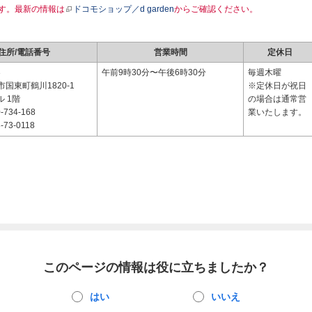
す。最新の情報は
ドコモショップ／d garden
からご確認ください。
住所/電話番号
営業時間
定休日
3
午前9時30分〜午後6時30分
毎週木曜
国東町鶴川1820-1
※定休日が祝日
ル 1階
の場合は通常営
-734-168
業いたします。
-73-0118
このページの情報は役に立ちましたか？
はい
いいえ