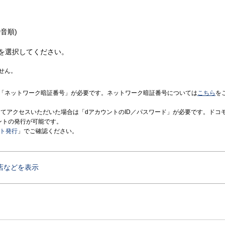
音順)
を選択してください。
せん。
「ネットワーク暗証番号」が必要です。ネットワーク暗証番号については
こちら
を
境にてアクセスいただいた場合は「dアカウントのID／パスワード」が必要です。ドコ
ントの発行が可能です。
ント発行
」でご確認ください。
店などを表示