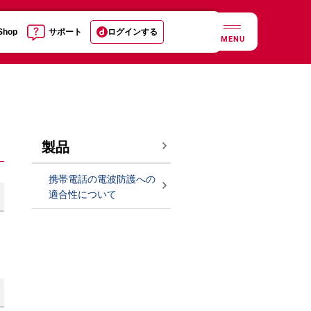
 Shop
サポート
ログインする
MENU
製品
携帯電話の電波防護への
適合性について