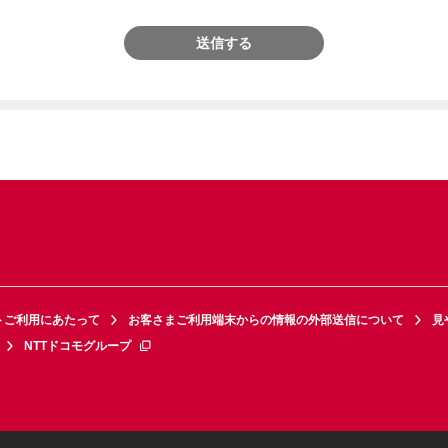
送信する
トご利用にあたって
お客さまご利用端末からの情報の外部送信について
見
NTTドコモグループ