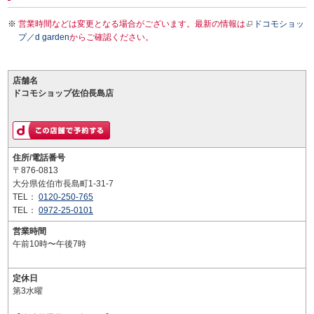
営業時間などは変更となる場合がございます。最新の情報は
ドコモショッ
プ／d garden
からご確認ください。
店舗名
ドコモショップ佐伯長島店
住所/電話番号
〒876-0813
大分県佐伯市長島町1-31-7
TEL：
0120-250-765
TEL：
0972-25-0101
営業時間
午前10時〜午後7時
定休日
第3水曜