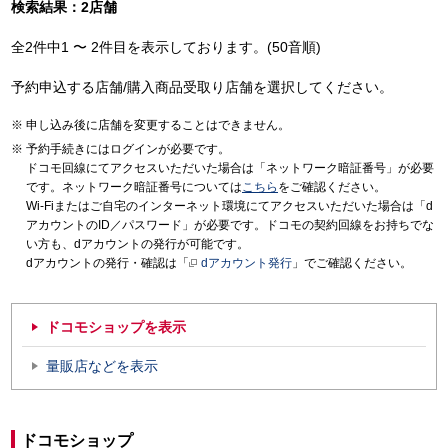
検索結果：2店舗
全2件中1 〜 2件目を表示しております。(50音順)
予約申込する店舗/購入商品受取り店舗を選択してください。
申し込み後に店舗を変更することはできません。
予約手続きにはログインが必要です。
ドコモ回線にてアクセスいただいた場合は「ネットワーク暗証番号」が必要
です。ネットワーク暗証番号については
こちら
をご確認ください。
Wi-Fiまたはご自宅のインターネット環境にてアクセスいただいた場合は「d
アカウントのID／パスワード」が必要です。ドコモの契約回線をお持ちでな
い方も、dアカウントの発行が可能です。
dアカウントの発行・確認は「
dアカウント発行
」でご確認ください。
ドコモショップを表示
量販店などを表示
ドコモショップ