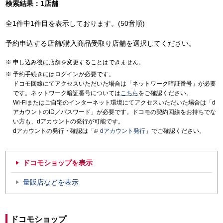
検索結果：1店舗
全1件中1件目を表示しております。(50音順)
予約申込する店舗/購入商品受取り店舗を選択してください。
申し込み後に店舗を変更することはできません。
予約手続きにはログインが必要です。
ドコモ回線にてアクセスいただいた場合は「ネットワーク暗証番号」が必要
です。ネットワーク暗証番号については
こちら
をご確認ください。
Wi-Fiまたはご自宅のインターネット環境にてアクセスいただいた場合は「d
アカウントのID／パスワード」が必要です。ドコモの契約回線をお持ちでな
い方も、dアカウントの発行が可能です。
dアカウントの発行・確認は「
dアカウント発行
」でご確認ください。
ドコモショップを表示
量販店などを表示
ドコモショップ