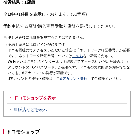
検索結果：1店舗
全1件中1件目を表示しております。(50音順)
予約申込する店舗/購入商品受取り店舗を選択してください。
申し込み後に店舗を変更することはできません。
予約手続きにはログインが必要です。
ドコモ回線にてアクセスいただいた場合は「ネットワーク暗証番号」が必要
です。ネットワーク暗証番号については
こちら
をご確認ください。
Wi-Fiまたはご自宅のインターネット環境にてアクセスいただいた場合は「d
アカウントのID／パスワード」が必要です。ドコモの契約回線をお持ちでな
い方も、dアカウントの発行が可能です。
dアカウントの発行・確認は「
dアカウント発行
」でご確認ください。
ドコモショップを表示
量販店などを表示
ドコモショップ