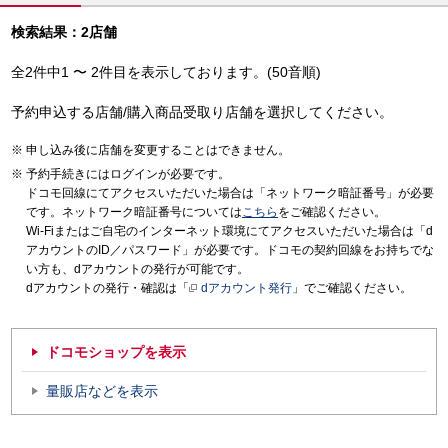
検索結果：2店舗
全2件中1 〜 2件目を表示しております。(50音順)
予約申込する店舗/購入商品受取り店舗を選択してください。
申し込み後に店舗を変更することはできません。
予約手続きにはログインが必要です。
ドコモ回線にてアクセスいただいた場合は「ネットワーク暗証番号」が必要
です。ネットワーク暗証番号については
こちら
をご確認ください。
Wi-Fiまたはご自宅のインターネット環境にてアクセスいただいた場合は「d
アカウントのID／パスワード」が必要です。ドコモの契約回線をお持ちでな
い方も、dアカウントの発行が可能です。
dアカウントの発行・確認は「
dアカウント発行
」でご確認ください。
ドコモショップを表示
量販店などを表示