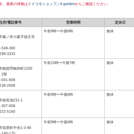
す。最新の情報は
ドコモショップ／d garden
からご確認ください。
住所/電話番号
営業時間
定休日
3
午前9時〜午後6時
無休
市篠ノ井小森字福王寺
-549-360
299-3333
4
午前10時〜午後7時
無休
市鶴賀問御所町1200
C 1階
-041-608
238-2008
4
午前9時〜午後6時
無休
南長池231-1
-307-608
222-5160
7
午前9時〜午後6時
無休
稲里町中央1-3-48
-140-170