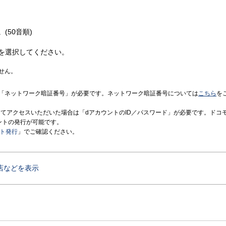
(50音順)
を選択してください。
せん。
「ネットワーク暗証番号」が必要です。ネットワーク暗証番号については
こちら
を
境にてアクセスいただいた場合は「dアカウントのID／パスワード」が必要です。ドコ
ントの発行が可能です。
ント発行
」でご確認ください。
店などを表示