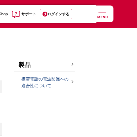
 Shop
サポート
ログインする
MENU
製品
携帯電話の電波防護への
適合性について