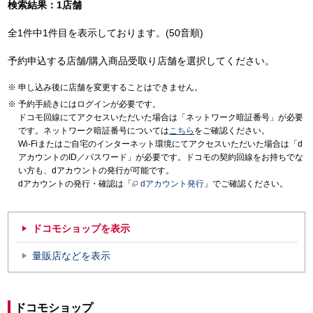
検索結果：1店舗
全1件中1件目を表示しております。(50音順)
予約申込する店舗/購入商品受取り店舗を選択してください。
申し込み後に店舗を変更することはできません。
予約手続きにはログインが必要です。
ドコモ回線にてアクセスいただいた場合は「ネットワーク暗証番号」が必要
です。ネットワーク暗証番号については
こちら
をご確認ください。
Wi-Fiまたはご自宅のインターネット環境にてアクセスいただいた場合は「d
アカウントのID／パスワード」が必要です。ドコモの契約回線をお持ちでな
い方も、dアカウントの発行が可能です。
dアカウントの発行・確認は「
dアカウント発行
」でご確認ください。
ドコモショップを表示
量販店などを表示
ドコモショップ