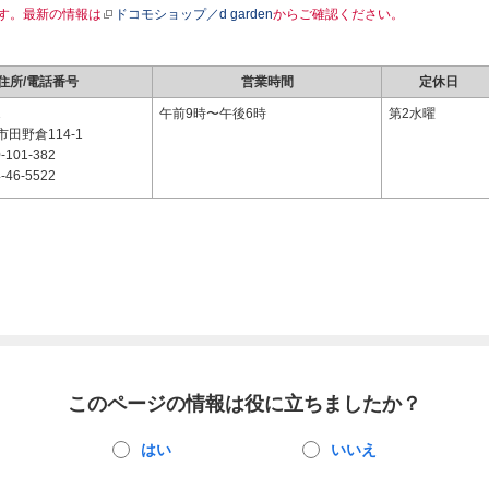
す。最新の情報は
ドコモショップ／d garden
からご確認ください。
住所/電話番号
営業時間
定休日
1
午前9時〜午後6時
第2水曜
田野倉114-1
-101-382
-46-5522
このページの情報は役に立ちましたか？
はい
いいえ