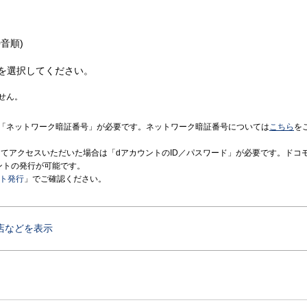
音順)
を選択してください。
せん。
「ネットワーク暗証番号」が必要です。ネットワーク暗証番号については
こちら
を
境にてアクセスいただいた場合は「dアカウントのID／パスワード」が必要です。ドコ
ントの発行が可能です。
ント発行
」でご確認ください。
店などを表示