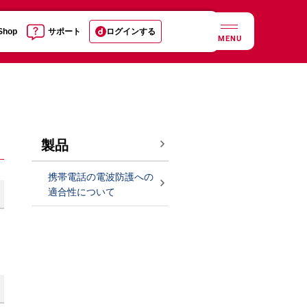
 Shop
サポート
ログインする
MENU
製品
携帯電話の電波防護への
適合性について