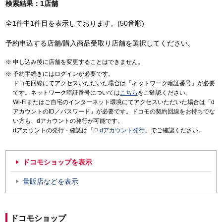
検索結果：1店舗
全1件中1件目を表示しております。(50音順)
予約申込する店舗/購入商品受取り店舗を選択してください。
申し込み後に店舗を変更することはできません。
予約手続きにはログインが必要です。
ドコモ回線にてアクセスいただいた場合は「ネットワーク暗証番号」が必要
です。ネットワーク暗証番号については
こちら
をご確認ください。
Wi-Fiまたはご自宅のインターネット環境にてアクセスいただいた場合は「d
アカウントのID／パスワード」が必要です。ドコモの契約回線をお持ちでな
い方も、dアカウントの発行が可能です。
dアカウントの発行・確認は「
dアカウント発行
」でご確認ください。
ドコモショップを表示
量販店などを表示
ドコモショップ