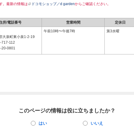
す。最新の情報は
ドコモショップ／d garden
からご確認ください。
住所/電話番号
営業時間
定休日
3
午前10時〜午後7時
第3水曜
大泉町東小泉1-2-19
-717-112
-20-0801
このページの情報は役に立ちましたか？
はい
いいえ