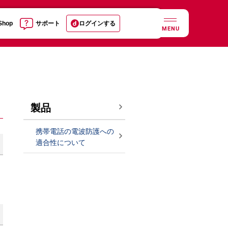
 Shop
サポート
ログインする
MENU
製品
携帯電話の電波防護への
適合性について