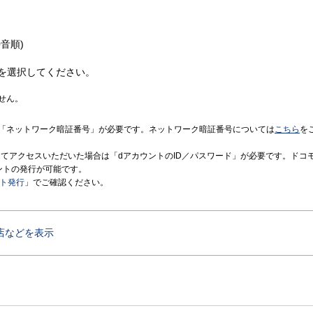
音順)
を選択してください。
せん。
「ネットワーク暗証番号」が必要です。ネットワーク暗証番号については
こちら
を
境にてアクセスいただいた場合は「dアカウントのID／パスワード」が必要です。ドコ
ントの発行が可能です。
ント発行
」でご確認ください。
店などを表示