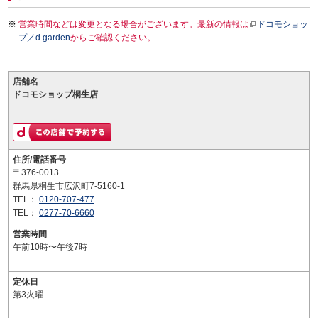
営業時間などは変更となる場合がございます。最新の情報は
ドコモショッ
プ／d garden
からご確認ください。
店舗名
ドコモショップ桐生店
住所/電話番号
〒376-0013
群馬県桐生市広沢町7-5160-1
TEL：
0120-707-477
TEL：
0277-70-6660
営業時間
午前10時〜午後7時
定休日
第3火曜