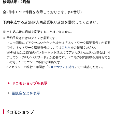
検索結果：2店舗
全2件中1 〜 2件目を表示しております。(50音順)
予約申込する店舗/購入商品受取り店舗を選択してください。
申し込み後に店舗を変更することはできません。
予約手続きにはログインが必要です。
ドコモ回線にてアクセスいただいた場合は「ネットワーク暗証番号」が必要
です。ネットワーク暗証番号については
こちら
をご確認ください。
Wi-Fiまたはご自宅のインターネット環境にてアクセスいただいた場合は「d
アカウントのID／パスワード」が必要です。ドコモの契約回線をお持ちでな
い方も、dアカウントの発行が可能です。
dアカウントの発行・確認は「
dアカウント発行
」でご確認ください。
ドコモショップを表示
量販店などを表示
ドコモショップ