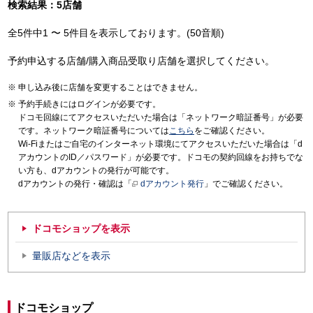
検索結果：5店舗
全5件中1 〜 5件目を表示しております。(50音順)
予約申込する店舗/購入商品受取り店舗を選択してください。
申し込み後に店舗を変更することはできません。
予約手続きにはログインが必要です。
ドコモ回線にてアクセスいただいた場合は「ネットワーク暗証番号」が必要
です。ネットワーク暗証番号については
こちら
をご確認ください。
Wi-Fiまたはご自宅のインターネット環境にてアクセスいただいた場合は「d
アカウントのID／パスワード」が必要です。ドコモの契約回線をお持ちでな
い方も、dアカウントの発行が可能です。
dアカウントの発行・確認は「
dアカウント発行
」でご確認ください。
ドコモショップを表示
量販店などを表示
ドコモショップ