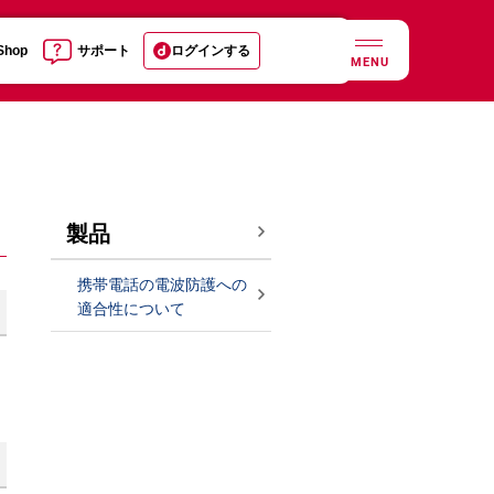
 Shop
サポート
ログインする
MENU
製品
携帯電話の電波防護への
適合性について