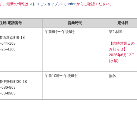
す。最新の情報は
ドコモショップ／d garden
からご確認ください。
住所/電話番号
営業時間
定休日
5
午前9時〜午後6時
第2水曜
西新斎町9-18
-644-168
【臨時営業日の
-25-4168
お知らせ】
2026年8月12日
(水曜)
2
午前10時〜午後6時
無休
伊勢原町30-18
-686-863
-33-8905