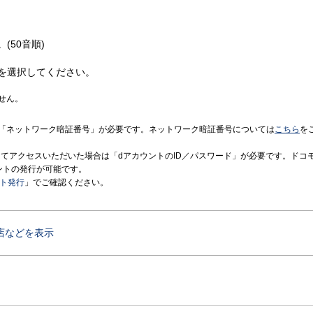
(50音順)
を選択してください。
せん。
「ネットワーク暗証番号」が必要です。ネットワーク暗証番号については
こちら
を
境にてアクセスいただいた場合は「dアカウントのID／パスワード」が必要です。ドコ
ントの発行が可能です。
ント発行
」でご確認ください。
店などを表示